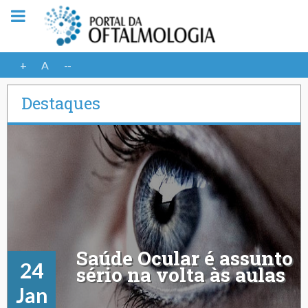
+
A
--
Destaques
Saúde Ocular é assunto
24
sério na volta às aulas
Jan